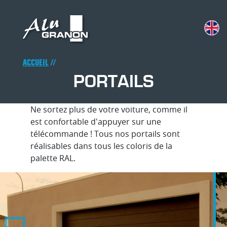
Aller
au
contenu
principal
Fil
ACCUEIL
PORTAILS
d'Ariane
Ne sortez plus de votre voiture, comme il
est confortable d'appuyer sur une
télécommande ! Tous nos portails sont
réalisables dans tous les coloris de la
palette RAL.